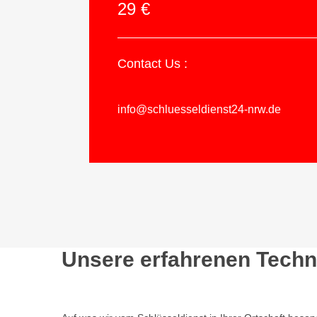
29 €
Contact Us :
info@schluesseldienst24-nrw.de
Unsere erfahrenen Techni