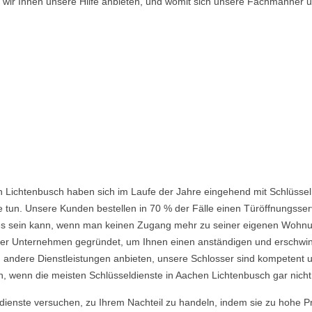
n wir Ihnen unsere Hilfe anbieten, und womit sich unsere Fachmänner
 Lichtenbusch haben sich im Laufe der Jahre eingehend mit Schlüssel
 tun. Unsere Kunden bestellen in 70 % der Fälle einen Türöffnungsserv
nd es sein kann, wenn man keinen Zugang mehr zu seiner eigenen Wohnu
 Unternehmen gegründet, um Ihnen einen anständigen und erschwingli
 andere Dienstleistungen anbieten, unsere Schlosser sind kompetent u
, wenn die meisten Schlüsseldienste in Aachen Lichtenbusch gar nicht 
ldienste versuchen, zu Ihrem Nachteil zu handeln, indem sie zu hohe P