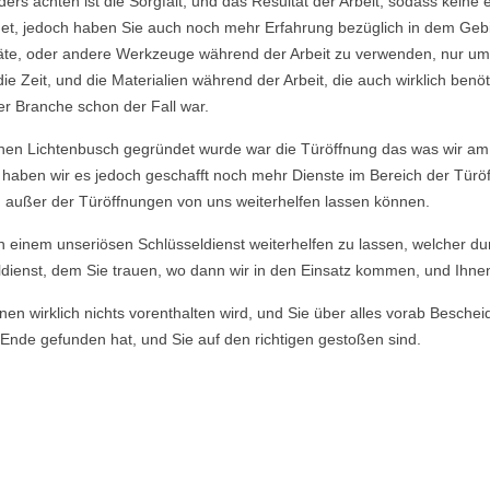
nders achten ist die Sorgfalt, und das Resultat der Arbeit, sodass ke
et, jedoch haben Sie auch noch mehr Erfahrung bezüglich in dem Geb
räte, oder andere Werkzeuge während der Arbeit zu verwenden, nur um
Zeit, und die Materialien während der Arbeit, die auch wirklich benö
er Branche schon der Fall war.
hen Lichtenbusch gegründet wurde war die Türöffnung das was wir am 
eg haben wir es jedoch geschafft noch mehr Dienste im Bereich der Tür
n außer der Türöffnungen von uns weiterhelfen lassen können.
von einem unseriösen Schlüsseldienst weiterhelfen zu lassen, welcher du
dienst, dem Sie trauen, wo dann wir in den Einsatz kommen, und Ihnen u
en wirklich nichts vorenthalten wird, und Sie über alles vorab Beschei
Ende gefunden hat, und Sie auf den richtigen gestoßen sind.