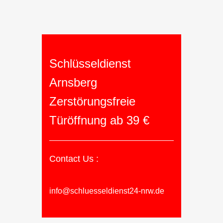
Schlüsseldienst
Arnsberg
Zerstörungsfreie
Türöffnung ab 39 €
Contact Us :
info@schluesseldienst24-nrw.de