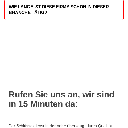
werden, da für jede Tresortüröffnung meist eine andere
WIE LANGE IST DIESE FIRMA SCHON IN DIESER
Lösung von Nöten ist.
BRANCHE TÄTIG?
Wir, Tresortüröffnung in Düsseldorf, sind seit 20 Jahre tätig
und haben mit der Zeit wegen unserer guten Arbeit und den
günstigen Preisen uns hier in Düsseldorf einen Namen
gemacht. Zudem haben wir nur Jahrelang geschulte
Fachleute die ganz genau wissen was Sie machen.
Rufen Sie uns an, wir sind
in 15 Minuten da:
Der Schlüsseldienst in der nahe überzeugt durch Qualität