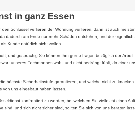
nst in ganz Essen
r den Schlüssel verlieren der Wohnung verlieren, dann ist auch meisten
n, da dadurch am Ende nur mehr Schäden entstehen, und der eigentlich
ls Kunde natürlich nicht wollen.
tt, und gesprächig Sie können Ihm gerne fragen bezüglich der Arbeit s
enwart unseres Fachmannes wohl, und nicht bedrängt fühlt, da einer un
e die höchste Sicherheitsstufe garantieren, und welche nicht zu knacke
s von uns eingebaut haben lassen.
ldienst konfrontiert zu werden, bei welchem Sie vielleicht einen Auft
 sind, und sich nicht sicher sind, sollten Sie sich von uns beraten la