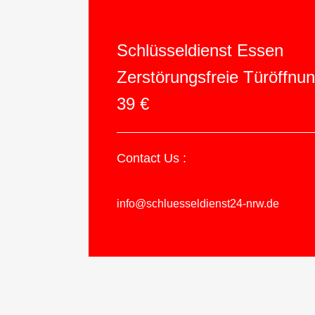
Schlüsseldienst Essen
Zerstörungsfreie Türöffnu
39 €
Contact Us :
info@schluesseldienst24-nrw.de