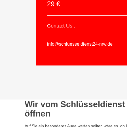
29 €
Contact Us :
info@schluesseldienst24-nrw.de
Wir vom Schlüsseldienst 
öffnen
Auf Sie ein besonderes Auge werfen sollten wäre es, ob 