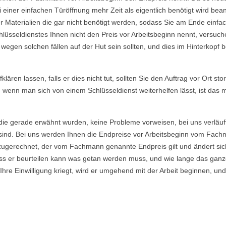
einer einfachen Türöffnung mehr Zeit als eigentlich benötigt wird b
Materialien die gar nicht benötigt werden, sodass Sie am Ende einfac
lüsseldienstes Ihnen nicht den Preis vor Arbeitsbeginn nennt, versu
gen solchen fällen auf der Hut sein sollten, und dies im Hinterkopf be
ären lassen, falls er dies nicht tut, sollten Sie den Auftrag vor Ort sto
, wenn man sich von einem Schlüsseldienst weiterhelfen lässt, ist das
die gerade erwähnt wurden, keine Probleme vorweisen, bei uns verläuf
ind. Bei uns werden Ihnen die Endpreise vor Arbeitsbeginn vom Fachma
ugerechnet, der vom Fachmann genannte Endpreis gilt und ändert sich
s er beurteilen kann was getan werden muss, und wie lange das ganze
re Einwilligung kriegt, wird er umgehend mit der Arbeit beginnen, und