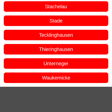
Stachelau
Stade
Tecklinghausen
Thieringhausen
Unterneger
Waukemicke