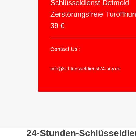
Schlüsseldienst Detmold
Zerstörungsfreie Türöffnu
39 €
Contact Us :
info@schluesseldienst24-nrw.de
24-Stunden-Schlüsseldie