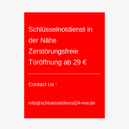
Schlüsselnotdienst in
der Nähe
Zerstörungsfreie
Türöffnung ab 29 €
Contact Us :
info@schluesseldienst24-nrw.de