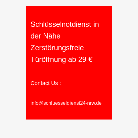
Schlüsselnotdienst in
der Nähe
Zerstörungsfreie
Türöffnung ab 29 €
Contact Us :
info@schluesseldienst24-nrw.de