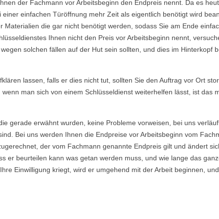
Ihnen der Fachmann vor Arbeitsbeginn den Endpreis nennt. Da es heutzu
einer einfachen Türöffnung mehr Zeit als eigentlich benötigt wird b
Materialien die gar nicht benötigt werden, sodass Sie am Ende einfac
lüsseldienstes Ihnen nicht den Preis vor Arbeitsbeginn nennt, versu
gen solchen fällen auf der Hut sein sollten, und dies im Hinterkopf be
ären lassen, falls er dies nicht tut, sollten Sie den Auftrag vor Ort sto
, wenn man sich von einem Schlüsseldienst weiterhelfen lässt, ist das
die gerade erwähnt wurden, keine Probleme vorweisen, bei uns verläuf
ind. Bei uns werden Ihnen die Endpreise vor Arbeitsbeginn vom Fachma
ugerechnet, der vom Fachmann genannte Endpreis gilt und ändert sich
s er beurteilen kann was getan werden muss, und wie lange das ganze
re Einwilligung kriegt, wird er umgehend mit der Arbeit beginnen, und