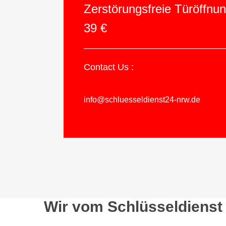
Zerstörungsfreie Türöffnu
39 €
Contact Us :
info@schluesseldienst24-nrw.de
Wir vom Schlüsseldienst 