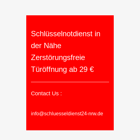
Schlüsselnotdienst in
der Nähe
Zerstörungsfreie
Türöffnung ab 29 €
Contact Us :
info@schluesseldienst24-nrw.de