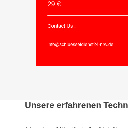
29 €
Contact Us :
info@schluesseldienst24-nrw.de
Unsere erfahrenen Techni