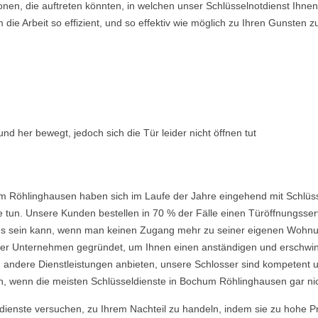
ionen, die auftreten könnten, in welchen unser Schlüsselnotdienst Ih
ie Arbeit so effizient, und so effektiv wie möglich zu Ihren Gunsten z
nd her bewegt, jedoch sich die Tür leider nicht öffnen tut
m Röhlinghausen haben sich im Laufe der Jahre eingehend mit Schlüss
 tun. Unsere Kunden bestellen in 70 % der Fälle einen Türöffnungsserv
nd es sein kann, wenn man keinen Zugang mehr zu seiner eigenen Wohnu
 Unternehmen gegründet, um Ihnen einen anständigen und erschwingli
 andere Dienstleistungen anbieten, unsere Schlosser sind kompetent u
, wenn die meisten Schlüsseldienste in Bochum Röhlinghausen gar nic
ldienste versuchen, zu Ihrem Nachteil zu handeln, indem sie zu hohe P