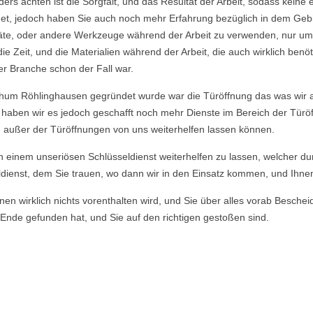
nders achten ist die Sorgfalt, und das Resultat der Arbeit, sodass ke
et, jedoch haben Sie auch noch mehr Erfahrung bezüglich in dem Geb
räte, oder andere Werkzeuge während der Arbeit zu verwenden, nur um
Zeit, und die Materialien während der Arbeit, die auch wirklich benö
er Branche schon der Fall war.
hum Röhlinghausen gegründet wurde war die Türöffnung das was wir a
eg haben wir es jedoch geschafft noch mehr Dienste im Bereich der Tür
n außer der Türöffnungen von uns weiterhelfen lassen können.
von einem unseriösen Schlüsseldienst weiterhelfen zu lassen, welcher du
dienst, dem Sie trauen, wo dann wir in den Einsatz kommen, und Ihnen u
en wirklich nichts vorenthalten wird, und Sie über alles vorab Beschei
Ende gefunden hat, und Sie auf den richtigen gestoßen sind.