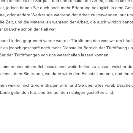
nders achten ist die Sorgfalt, und das Resultat der Arbeit, sodass ke
et, jedoch haben Sie auch noch mehr Erfahrung bezüglich in dem Geb
räte, oder andere Werkzeuge während der Arbeit zu verwenden, nur um
Zeit, und die Materialien während der Arbeit, die auch wirklich benö
er Branche schon der Fall war.
hum Linden gegründet wurde war die Türöffnung das was wir am häufig
ir es jedoch geschafft noch mehr Dienste im Bereich der Türöffnung u
ußer der Türöffnungen von uns weiterhelfen lassen können.
von einem unseriösen Schlüsseldienst weiterhelfen zu lassen, welcher du
dienst, dem Sie trauen, wo dann wir in den Einsatz kommen, und Ihnen u
en wirklich nichts vorenthalten wird, und Sie über alles vorab Beschei
Ende gefunden hat, und Sie auf den richtigen gestoßen sind.