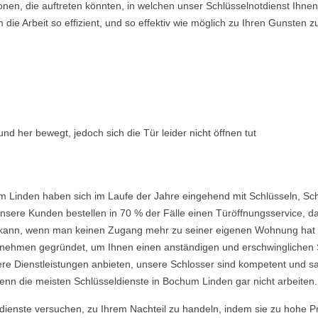
ionen, die auftreten könnten, in welchen unser Schlüsselnotdienst Ih
ie Arbeit so effizient, und so effektiv wie möglich zu Ihren Gunsten z
nd her bewegt, jedoch sich die Tür leider nicht öffnen tut
 Linden haben sich im Laufe der Jahre eingehend mit Schlüsseln, Sch
nsere Kunden bestellen in 70 % der Fälle einen Türöffnungsservice, da 
ein kann, wenn man keinen Zugang mehr zu seiner eigenen Wohnung hat
ehmen gegründet, um Ihnen einen anständigen und erschwinglichen Ser
re Dienstleistungen anbieten, unsere Schlosser sind kompetent und s
enn die meisten Schlüsseldienste in Bochum Linden gar nicht arbeiten.
ldienste versuchen, zu Ihrem Nachteil zu handeln, indem sie zu hohe P