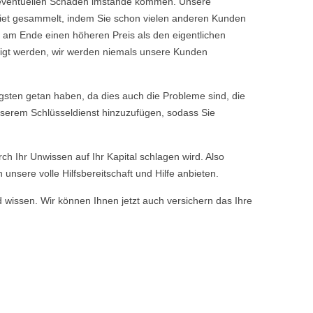
ine eventuellen Schäden imstande kommen. Unsere
iet gesammelt, indem Sie schon vielen anderen Kunden
 am Ende einen höheren Preis als den eigentlichen
tigt werden, wir werden niemals unsere Kunden
sten getan haben, da dies auch die Probleme sind, die
nserem Schlüsseldienst hinzuzufügen, sodass Sie
rch Ihr Unwissen auf Ihr Kapital schlagen wird. Also
nsere volle Hilfsbereitschaft und Hilfe anbieten.
d wissen. Wir können Ihnen jetzt auch versichern das Ihre