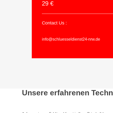
29 €
Contact Us :
info@schluesseldienst24-nrw.de
Unsere erfahrenen Techni