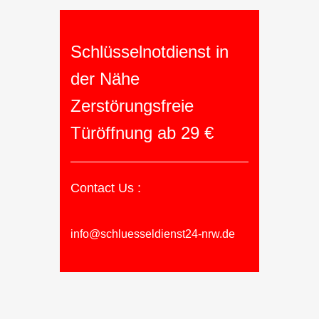
Schlüsselnotdienst in
der Nähe
Zerstörungsfreie
Türöffnung ab 29 €
Contact Us :
info@schluesseldienst24-nrw.de