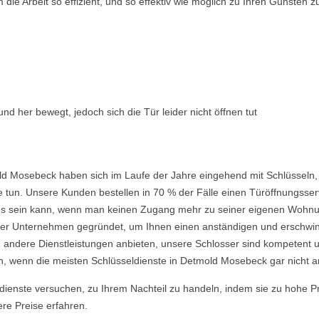
ie Arbeit so effizient, und so effektiv wie möglich zu Ihren Gunsten z
nd her bewegt, jedoch sich die Tür leider nicht öffnen tut
ld Mosebeck haben sich im Laufe der Jahre eingehend mit Schlüsseln,
 tun. Unsere Kunden bestellen in 70 % der Fälle einen Türöffnungsserv
nd es sein kann, wenn man keinen Zugang mehr zu seiner eigenen Wohnu
 Unternehmen gegründet, um Ihnen einen anständigen und erschwingli
 andere Dienstleistungen anbieten, unsere Schlosser sind kompetent u
, wenn die meisten Schlüsseldienste in Detmold Mosebeck gar nicht ar
ldienste versuchen, zu Ihrem Nachteil zu handeln, indem sie zu hohe P
ere Preise erfahren.