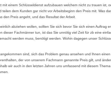
akt mit einem Schlüsseldienst aufzubauen welchem nicht zu trauen ist,
eilen dem Kunden gar nicht vor Arbeitsbeginn den Preis mit. Was dami
s den Preis angeht, und das Resultat der Arbeit.
nlich abziehen wollen, sollten Sie sich bevor Sie sich einen Auftrag e
 dieser Fachmänner tun, ist das Sie unnötig viel Zeit für zb eine ein
ie gemacht werden muss, benötigt werden. Wohin dagegen unser Schlüsse
angekommen sind, sich das Problem genau ansehen und Ihnen einen E
enthalten, der von unserem Fachmann genannte Preis gilt, und ändert si
eshalb wir auch in den letzten Jahren uns umfassend mit diesem Thema
mmen.