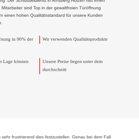
g. Der Schlüsseldienst in Arnsberg Holzen hilft ihnen
e Mitarbeiter sind Top in der gewaltfreien Türöffnung
um einen hohen Qualitätsstandard für unsere Kunden
n.
ffnung in 90% der
Wir verwenden Qualitätsprodukte
en Lage können
Unsere Preise liegen unter dem
durchschnitt
 sehr frustrierend dies festzustellen. Genau bei dem Fall