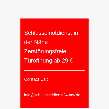
Schlüsselnotdienst in
der Nähe
Zerstörungsfreie
Türöffnung ab 29 €
Contact Us :
info@schluesseldienst24-nrw.de