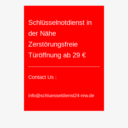
Schlüsselnotdienst in
der Nähe
Zerstörungsfreie
Türöffnung ab 29 €
Contact Us :
info@schluesseldienst24-nrw.de