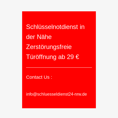
Schlüsselnotdienst in
der Nähe
Zerstörungsfreie
Türöffnung ab 29 €
Contact Us :
info@schluesseldienst24-nrw.de