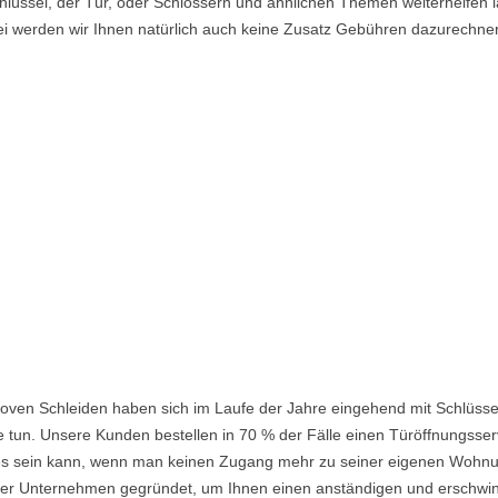
lüssel, der Tür, oder Schlössern und ähnlichen Themen weiterhelfen la
i werden wir Ihnen natürlich auch keine Zusatz Gebühren dazurechne
oven Schleiden haben sich im Laufe der Jahre eingehend mit Schlüsse
 tun. Unsere Kunden bestellen in 70 % der Fälle einen Türöffnungsserv
nd es sein kann, wenn man keinen Zugang mehr zu seiner eigenen Wohnu
 Unternehmen gegründet, um Ihnen einen anständigen und erschwingli