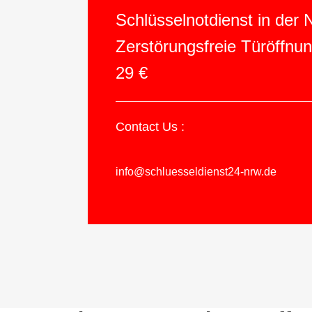
Schlüsselnotdienst in der
Zerstörungsfreie Türöffnu
29 €
Contact Us :
info@schluesseldienst24-nrw.de