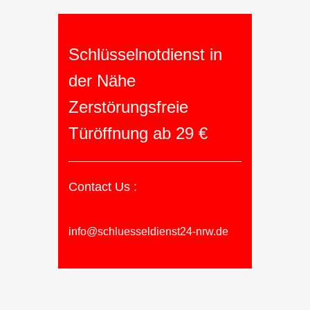
Schlüsselnotdienst in
der Nähe
Zerstörungsfreie
Türöffnung ab 29 €
Contact Us :
info@schluesseldienst24-nrw.de