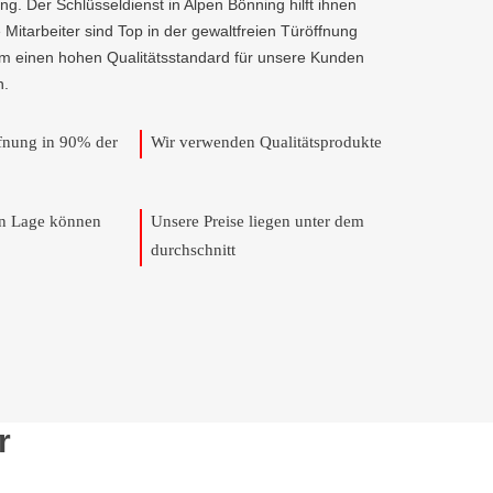
g. Der Schlüsseldienst in Alpen Bönning hilft ihnen
e Mitarbeiter sind Top in der gewaltfreien Türöffnung
um einen hohen Qualitätsstandard für unsere Kunden
n.
ffnung in 90% der
Wir verwenden Qualitätsprodukte
en Lage können
Unsere Preise liegen unter dem
durchschnitt
r