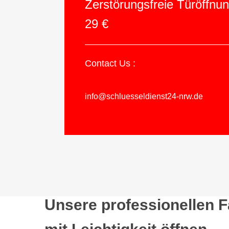
Zerstörungsfreie Türöffnu
29 €
Contact Us :
info@schluesseldienst24-nrw.de
Unsere professionellen 