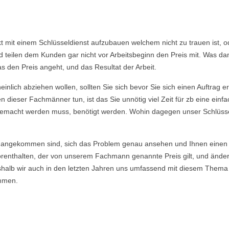
akt mit einem Schlüsseldienst aufzubauen welchem nicht zu trauen ist,
eilen dem Kunden gar nicht vor Arbeitsbeginn den Preis mit. Was dami
s den Preis angeht, und das Resultat der Arbeit.
nlich abziehen wollen, sollten Sie sich bevor Sie sich einen Auftrag e
 dieser Fachmänner tun, ist das Sie unnötig viel Zeit für zb eine ein
ie gemacht werden muss, benötigt werden. Wohin dagegen unser Schlüsse
angekommen sind, sich das Problem genau ansehen und Ihnen einen E
enthalten, der von unserem Fachmann genannte Preis gilt, und ändert si
eshalb wir auch in den letzten Jahren uns umfassend mit diesem Thema
mmen.