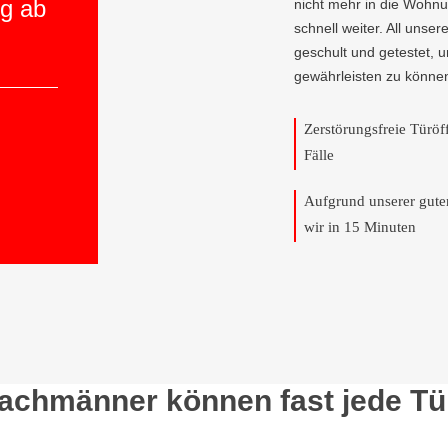
ng ab
nicht mehr in die Wohnun
schnell weiter. All unser
geschult und getestet, 
gewährleisten zu könne
Zerstörungsfreie Türö
Fälle
Aufgrund unserer gut
wir in 15 Minuten
Fachmänner können fast jede Tü