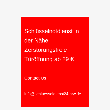
Schlüsselnotdienst in
der Nähe
Zerstörungsfreie
Türöffnung ab 29 €
Contact Us :
info@schluesseldienst24-nrw.de