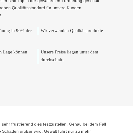
beiter sind Top in der gewaltfreien Türöffnung geschult
hohen Qualitätsstandard für unsere Kunden
n.
ffnung in 90% der
Wir verwenden Qualitätsprodukte
en Lage können
Unsere Preise liegen unter dem
durchschnitt
 sehr frustrierend dies festzustellen. Genau bei dem Fall
e Schaden größer wird. Gewalt führt nur zu mehr