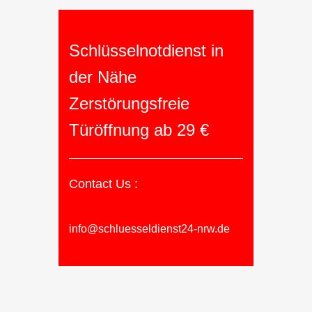
Schlüsselnotdienst in
der Nähe
Zerstörungsfreie
Türöffnung ab 29 €
Contact Us :
info@schluesseldienst24-nrw.de