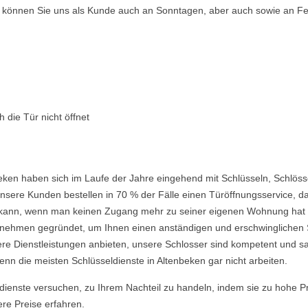
so können Sie uns als Kunde auch an Sonntagen, aber auch sowie an Fe
 die Tür nicht öffnet
eken haben sich im Laufe der Jahre eingehend mit Schlüsseln, Schlöss
nsere Kunden bestellen in 70 % der Fälle einen Türöffnungsservice, da 
ein kann, wenn man keinen Zugang mehr zu seiner eigenen Wohnung hat
ehmen gegründet, um Ihnen einen anständigen und erschwinglichen Ser
re Dienstleistungen anbieten, unsere Schlosser sind kompetent und s
nn die meisten Schlüsseldienste in Altenbeken gar nicht arbeiten.
ldienste versuchen, zu Ihrem Nachteil zu handeln, indem sie zu hohe P
ere Preise erfahren.