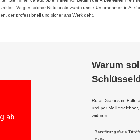
hten Sie immer darauf, ob er Ihnen vor Beginn der Arbeit einen Preis ne
ahlen. Wegen solcher Notdienste wurde unser Unternehmen in Anröcht
n, der professionell und sicher ans Werk geht.
Warum soll
Schlüsseld
Rufen Sie uns im Falle e
und per Mail erreichbar
ng ab
widmen.
Zerstörungsfreie Türö