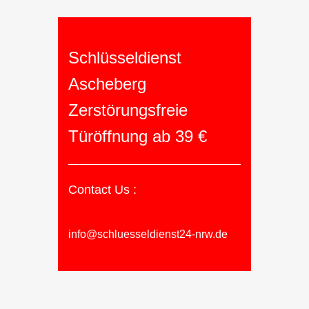
Schlüsseldienst
Ascheberg
Zerstörungsfreie
Türöffnung ab 39 €
Contact Us :
info@schluesseldienst24-nrw.de