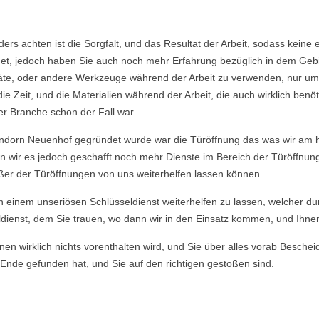
nders achten ist die Sorgfalt, und das Resultat der Arbeit, sodass ke
et, jedoch haben Sie auch noch mehr Erfahrung bezüglich in dem Geb
räte, oder andere Werkzeuge während der Arbeit zu verwenden, nur um
Zeit, und die Materialien während der Arbeit, die auch wirklich benö
er Branche schon der Fall war.
endorn Neuenhof gegründet wurde war die Türöffnung das was wir am h
en wir es jedoch geschafft noch mehr Dienste im Bereich der Türöffnu
ußer der Türöffnungen von uns weiterhelfen lassen können.
von einem unseriösen Schlüsseldienst weiterhelfen zu lassen, welcher du
dienst, dem Sie trauen, wo dann wir in den Einsatz kommen, und Ihnen u
en wirklich nichts vorenthalten wird, und Sie über alles vorab Beschei
Ende gefunden hat, und Sie auf den richtigen gestoßen sind.