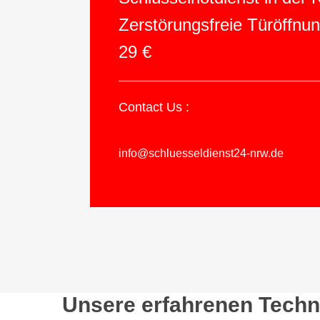
Zerstörungsfreie Türöffnu
29 €
Contact Us :
info@schluesseldienst24-nrw.de
Unsere erfahrenen Techni