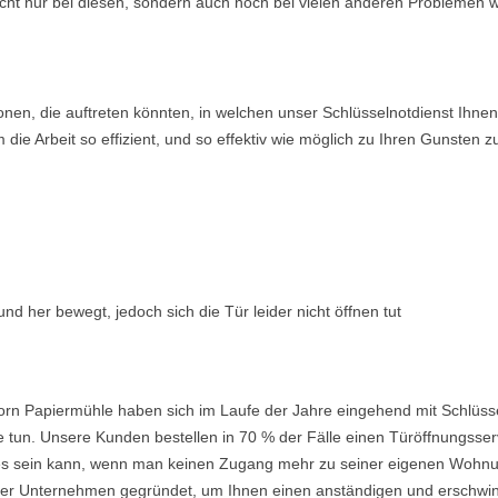
icht nur bei diesen, sondern auch noch bei vielen anderen Problemen w
ionen, die auftreten könnten, in welchen unser Schlüsselnotdienst Ih
ie Arbeit so effizient, und so effektiv wie möglich zu Ihren Gunsten z
nd her bewegt, jedoch sich die Tür leider nicht öffnen tut
orn Papiermühle haben sich im Laufe der Jahre eingehend mit Schlüss
 tun. Unsere Kunden bestellen in 70 % der Fälle einen Türöffnungsserv
nd es sein kann, wenn man keinen Zugang mehr zu seiner eigenen Wohnu
 Unternehmen gegründet, um Ihnen einen anständigen und erschwingli