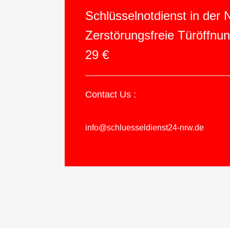
Schlüsselnotdienst in der
Zerstörungsfreie Türöffnu
29 €
Contact Us :
info@schluesseldienst24-nrw.de