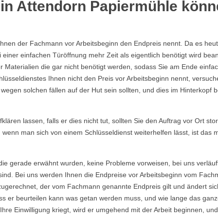
in Attendorn Papiermühle könne
Ihnen der Fachmann vor Arbeitsbeginn den Endpreis nennt. Da es heutzu
einer einfachen Türöffnung mehr Zeit als eigentlich benötigt wird b
Materialien die gar nicht benötigt werden, sodass Sie am Ende einfac
lüsseldienstes Ihnen nicht den Preis vor Arbeitsbeginn nennt, versu
gen solchen fällen auf der Hut sein sollten, und dies im Hinterkopf be
ären lassen, falls er dies nicht tut, sollten Sie den Auftrag vor Ort sto
, wenn man sich von einem Schlüsseldienst weiterhelfen lässt, ist das
die gerade erwähnt wurden, keine Probleme vorweisen, bei uns verläuf
ind. Bei uns werden Ihnen die Endpreise vor Arbeitsbeginn vom Fachma
ugerechnet, der vom Fachmann genannte Endpreis gilt und ändert sich
s er beurteilen kann was getan werden muss, und wie lange das ganze
re Einwilligung kriegt, wird er umgehend mit der Arbeit beginnen, und