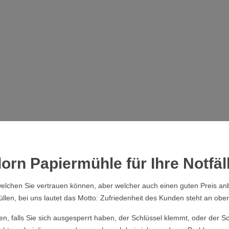
orn Papiermühle für Ihre Notfäl
elchen Sie vertrauen können, aber welcher auch einen guten Preis anb
üllen, bei uns lautet das Motto: Zufriedenheit des Kunden steht an obers
ssen, falls Sie sich ausgesperrt haben, der Schlüssel klemmt, oder der