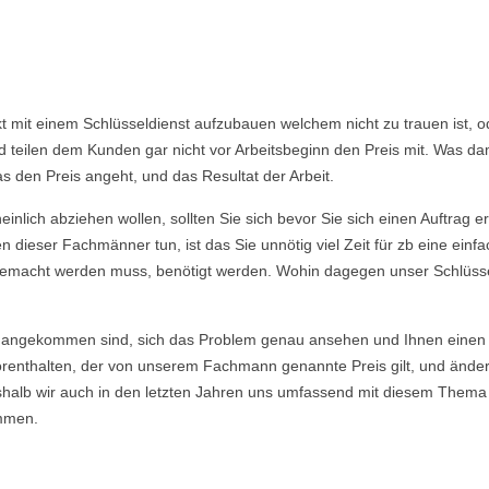
akt mit einem Schlüsseldienst aufzubauen welchem nicht zu trauen ist,
eilen dem Kunden gar nicht vor Arbeitsbeginn den Preis mit. Was dami
s den Preis angeht, und das Resultat der Arbeit.
nlich abziehen wollen, sollten Sie sich bevor Sie sich einen Auftrag e
 dieser Fachmänner tun, ist das Sie unnötig viel Zeit für zb eine ein
ie gemacht werden muss, benötigt werden. Wohin dagegen unser Schlüsse
angekommen sind, sich das Problem genau ansehen und Ihnen einen E
enthalten, der von unserem Fachmann genannte Preis gilt, und ändert si
eshalb wir auch in den letzten Jahren uns umfassend mit diesem Thema
mmen.