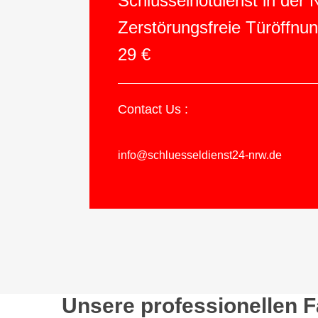
Schlüsselnotdienst in der
Zerstörungsfreie Türöffnu
29 €
Contact Us :
info@schluesseldienst24-nrw.de
Unsere professionellen 