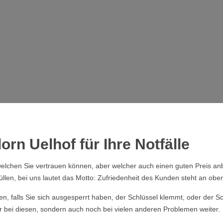
orn Uelhof für Ihre Notfälle
elchen Sie vertrauen können, aber welcher auch einen guten Preis anb
üllen, bei uns lautet das Motto: Zufriedenheit des Kunden steht an obers
ssen, falls Sie sich ausgesperrt haben, der Schlüssel klemmt, oder der
ur bei diesen, sondern auch noch bei vielen anderen Problemen weiter.