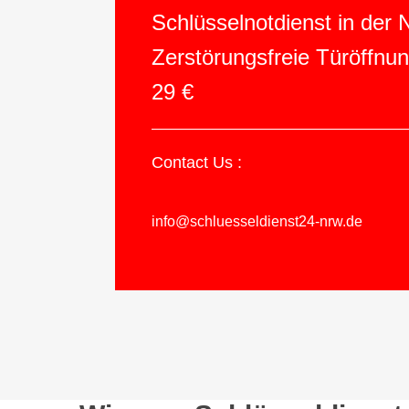
Schlüsselnotdienst in der
Zerstörungsfreie Türöffnu
29 €
Contact Us :
info@schluesseldienst24-nrw.de