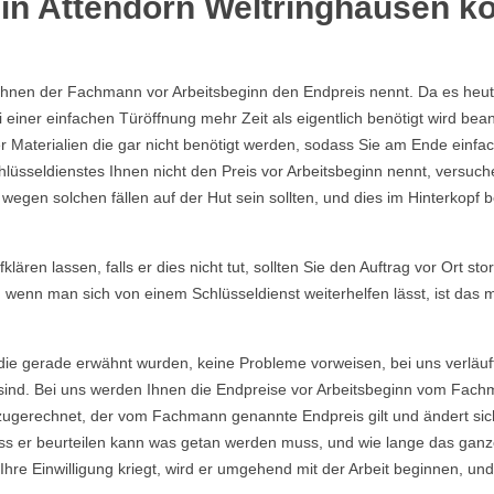
in Attendorn Weltringhausen kö
Ihnen der Fachmann vor Arbeitsbeginn den Endpreis nennt. Da es heutzu
einer einfachen Türöffnung mehr Zeit als eigentlich benötigt wird b
Materialien die gar nicht benötigt werden, sodass Sie am Ende einfac
lüsseldienstes Ihnen nicht den Preis vor Arbeitsbeginn nennt, versu
gen solchen fällen auf der Hut sein sollten, und dies im Hinterkopf be
ären lassen, falls er dies nicht tut, sollten Sie den Auftrag vor Ort sto
, wenn man sich von einem Schlüsseldienst weiterhelfen lässt, ist das
die gerade erwähnt wurden, keine Probleme vorweisen, bei uns verläuf
ind. Bei uns werden Ihnen die Endpreise vor Arbeitsbeginn vom Fachma
ugerechnet, der vom Fachmann genannte Endpreis gilt und ändert sich
s er beurteilen kann was getan werden muss, und wie lange das ganze
re Einwilligung kriegt, wird er umgehend mit der Arbeit beginnen, und