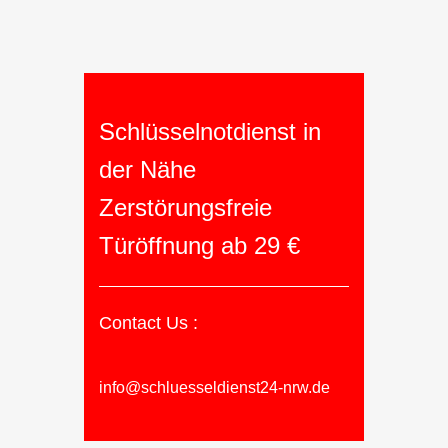
Schlüsselnotdienst in
der Nähe
Zerstörungsfreie
Türöffnung ab 29 €
Contact Us :
info@schluesseldienst24-nrw.de