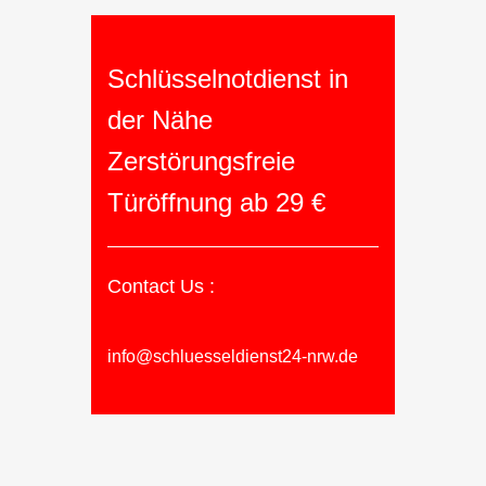
Schlüsselnotdienst in
der Nähe
Zerstörungsfreie
Türöffnung ab 29 €
Contact Us :
info@schluesseldienst24-nrw.de