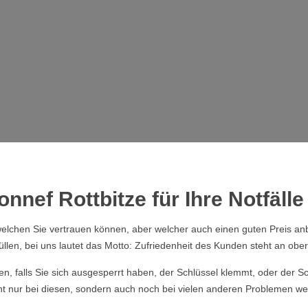
nnef Rottbitze für Ihre Notfälle
elchen Sie vertrauen können, aber welcher auch einen guten Preis anb
üllen, bei uns lautet das Motto: Zufriedenheit des Kunden steht an obers
ssen, falls Sie sich ausgesperrt haben, der Schlüssel klemmt, oder der
cht nur bei diesen, sondern auch noch bei vielen anderen Problemen wei