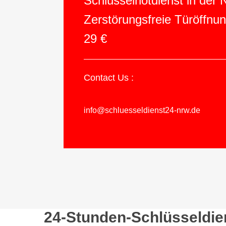
Schlüsselnotdienst in der
Zerstörungsfreie Türöffnu
29 €
Contact Us :
info@schluesseldienst24-nrw.de
24-Stunden-Schlüsseldien