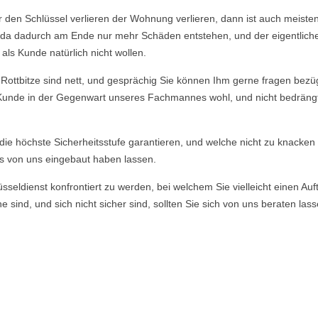
r den Schlüssel verlieren der Wohnung verlieren, dann ist auch meisten
n, da dadurch am Ende nur mehr Schäden entstehen, und der eigentlich
ls Kunde natürlich nicht wollen.
tbitze sind nett, und gesprächig Sie können Ihm gerne fragen bezügli
r Kunde in der Gegenwart unseres Fachmannes wohl, und nicht bedrängt f
e die höchste Sicherheitsstufe garantieren, und welche nicht zu knacke
s von uns eingebaut haben lassen.
ldienst konfrontiert zu werden, bei welchem Sie vielleicht einen Auft
 sind, und sich nicht sicher sind, sollten Sie sich von uns beraten la