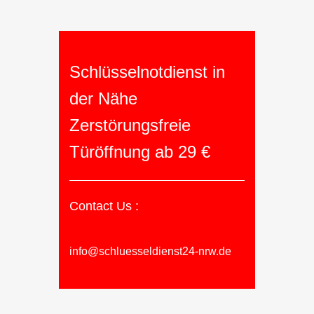
Schlüsselnotdienst in
der Nähe
Zerstörungsfreie
Türöffnung ab 29 €
Contact Us :
info@schluesseldienst24-nrw.de