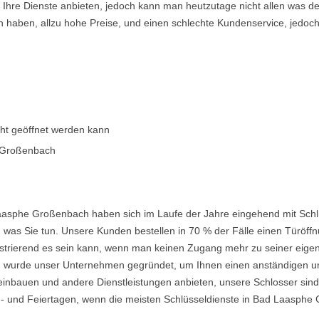
en Ihre Dienste anbieten, jedoch kann man heutzutage nicht allen was 
n haben, allzu hohe Preise, und einen schlechte Kundenservice, jedoch
cht geöffnet werden kann
e Großenbach
aasphe Großenbach haben sich im Laufe der Jahre eingehend mit Schlü
was Sie tun. Unsere Kunden bestellen in 70 % der Fälle einen Türöffnu
frustrierend es sein kann, wenn man keinen Zugang mehr zu seiner eig
urde unser Unternehmen gegründet, um Ihnen einen anständigen und e
einbauen und andere Dienstleistungen anbieten, unsere Schlosser sind
- und Feiertagen, wenn die meisten Schlüsseldienste in Bad Laasphe 