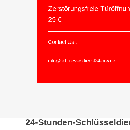
Zerstörungsfreie Türöffnu
29 €
Contact Us :
info@schluesseldienst24-nrw.de
24-Stunden-Schlüsseldie