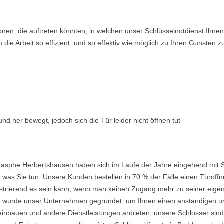
ionen, die auftreten könnten, in welchen unser Schlüsselnotdienst Ih
ie Arbeit so effizient, und so effektiv wie möglich zu Ihren Gunsten z
nd her bewegt, jedoch sich die Tür leider nicht öffnen tut
aasphe Herbertshausen haben sich im Laufe der Jahre eingehend mit S
was Sie tun. Unsere Kunden bestellen in 70 % der Fälle einen Türöffnu
frustrierend es sein kann, wenn man keinen Zugang mehr zu seiner eig
urde unser Unternehmen gegründet, um Ihnen einen anständigen und e
einbauen und andere Dienstleistungen anbieten, unsere Schlosser sind