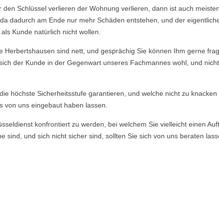
r den Schlüssel verlieren der Wohnung verlieren, dann ist auch meisten
n, da dadurch am Ende nur mehr Schäden entstehen, und der eigentlich
ls Kunde natürlich nicht wollen.
erbertshausen sind nett, und gesprächig Sie können Ihm gerne fragen 
 sich der Kunde in der Gegenwart unseres Fachmannes wohl, und nicht b
e die höchste Sicherheitsstufe garantieren, und welche nicht zu knacke
s von uns eingebaut haben lassen.
ldienst konfrontiert zu werden, bei welchem Sie vielleicht einen Auft
 sind, und sich nicht sicher sind, sollten Sie sich von uns beraten la