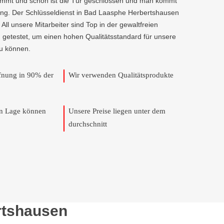
kommt und schon ist die Tür geschlossen und man kommt
ung. Der Schlüsseldienst in Bad Laasphe Herbertshausen
r. All unsere Mitarbeiter sind Top in der gewaltfreien
 getestet, um einen hohen Qualitätsstandard für unsere
u können.
ffnung in 90% der
Wir verwenden Qualitätsprodukte
en Lage können
Unsere Preise liegen unter dem
durchschnitt
rtshausen