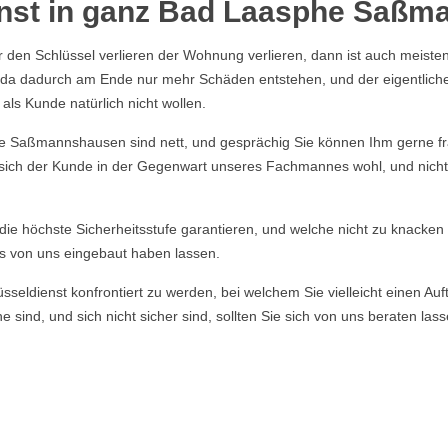
enst in ganz Bad Laasphe Saß
r den Schlüssel verlieren der Wohnung verlieren, dann ist auch meisten
n, da dadurch am Ende nur mehr Schäden entstehen, und der eigentlich
ls Kunde natürlich nicht wollen.
Saßmannshausen sind nett, und gesprächig Sie können Ihm gerne frage
 sich der Kunde in der Gegenwart unseres Fachmannes wohl, und nicht b
e die höchste Sicherheitsstufe garantieren, und welche nicht zu knacke
s von uns eingebaut haben lassen.
ldienst konfrontiert zu werden, bei welchem Sie vielleicht einen Auft
 sind, und sich nicht sicher sind, sollten Sie sich von uns beraten la