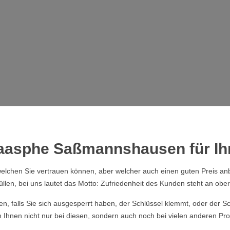
Laasphe Saßmannshausen für Ihr
elchen Sie vertrauen können, aber welcher auch einen guten Preis anb
üllen, bei uns lautet das Motto: Zufriedenheit des Kunden steht an obers
ssen, falls Sie sich ausgesperrt haben, der Schlüssel klemmt, oder der
hnen nicht nur bei diesen, sondern auch noch bei vielen anderen Pro