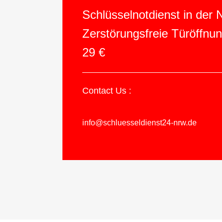
Schlüsselnotdienst in der
Zerstörungsfreie Türöffnu
29 €
Contact Us :
info@schluesseldienst24-nrw.de