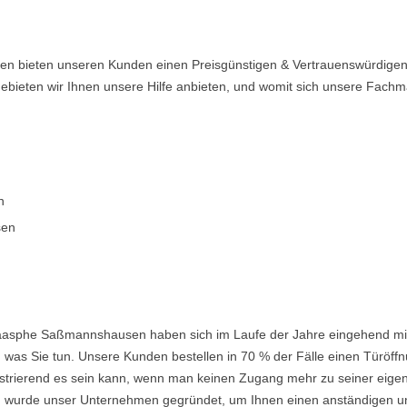
 bieten unseren Kunden einen Preisgünstigen & Vertrauenswürdigen S
Gebieten wir Ihnen unsere Hilfe anbieten, und womit sich unsere Fac
n
sen
aasphe Saßmannshausen haben sich im Laufe der Jahre eingehend mit 
was Sie tun. Unsere Kunden bestellen in 70 % der Fälle einen Türöffnu
frustrierend es sein kann, wenn man keinen Zugang mehr zu seiner eig
urde unser Unternehmen gegründet, um Ihnen einen anständigen und e