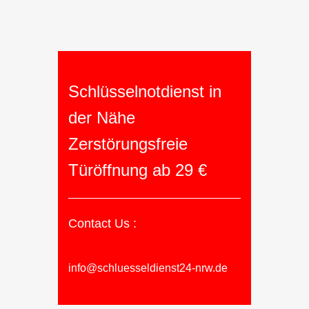
Schlüsselnotdienst in
der Nähe
Zerstörungsfreie
Türöffnung ab 29 €
Contact Us :
info@schluesseldienst24-nrw.de