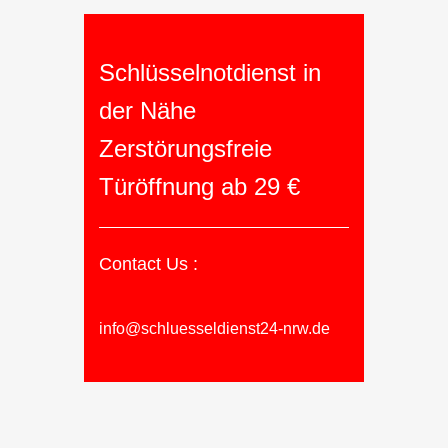
Schlüsselnotdienst in
der Nähe
Zerstörungsfreie
Türöffnung ab 29 €
Contact Us :
info@schluesseldienst24-nrw.de