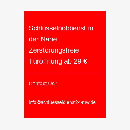
Schlüsselnotdienst in
der Nähe
Zerstörungsfreie
Türöffnung ab 29 €
Contact Us :
info@schluesseldienst24-nrw.de