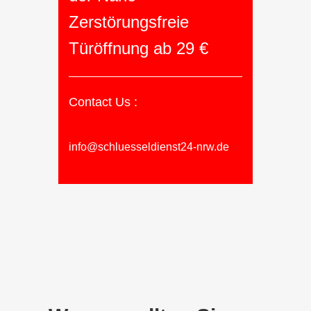
Zerstörungsfreie
Türöffnung ab 29 €
Contact Us :
info@schluesseldienst24-nrw.de