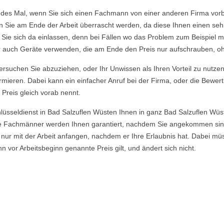
edes Mal, wenn Sie sich einen Fachmann von einer anderen Firma vorbe
en Sie am Ende der Arbeit überrascht werden, da diese Ihnen einen seh
t Sie sich da einlassen, denn bei Fällen wo das Problem zum Beispiel m
ber auch Geräte verwenden, die am Ende den Preis nur aufschrauben, o
rsuchen Sie abzuziehen, oder Ihr Unwissen als Ihren Vorteil zu nutzen, 
rmieren. Dabei kann ein einfacher Anruf bei der Firma, oder die Bewer
 Preis gleich vorab nennt.
hlüsseldienst in Bad Salzuflen Wüsten Ihnen in ganz Bad Salzuflen Wü
ere Fachmänner werden Ihnen garantiert, nachdem Sie angekommen si
 nur mit der Arbeit anfangen, nachdem er Ihre Erlaubnis hat. Dabei müs
r Arbeitsbeginn genannte Preis gilt, und ändert sich nicht.