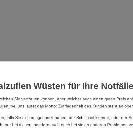
lzuflen Wüsten für Ihre Notfäll
elchen Sie vertrauen können, aber welcher auch einen guten Preis anb
üllen, bei uns lautet das Motto: Zufriedenheit des Kunden steht an obers
ssen, falls Sie sich ausgesperrt haben, der Schlüssel klemmt, oder der
cht nur bei diesen, sondern auch noch bei vielen anderen Problemen we