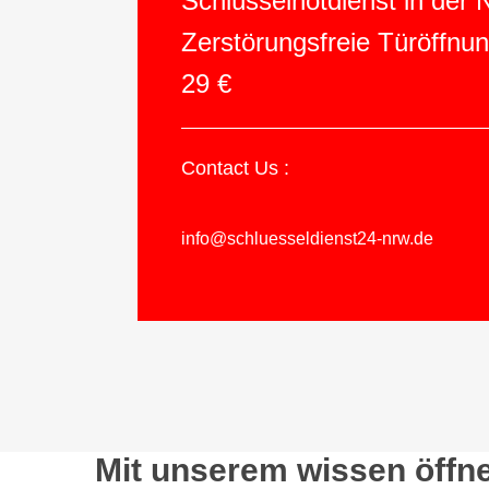
Schlüsselnotdienst in der
Zerstörungsfreie Türöffnu
29 €
Contact Us :
info@schluesseldienst24-nrw.de
Mit unserem wissen öffne