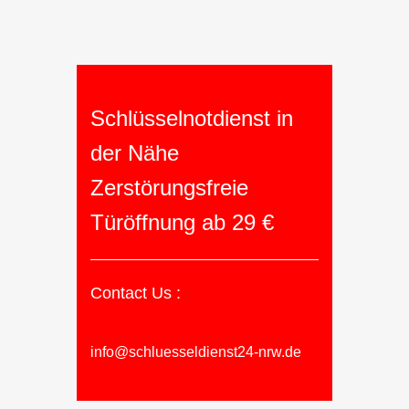
Schlüsselnotdienst in
der Nähe
Zerstörungsfreie
Türöffnung ab 29 €
Contact Us :
info@schluesseldienst24-nrw.de