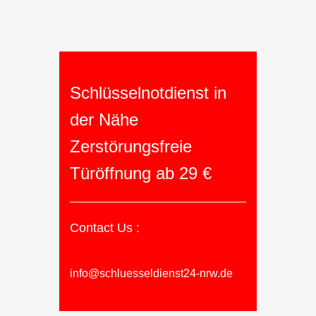
Schlüsselnotdienst in
der Nähe
Zerstörungsfreie
Türöffnung ab 29 €
Contact Us :
info@schluesseldienst24-nrw.de