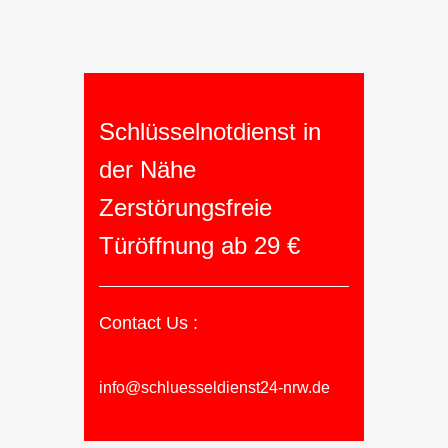
Schlüsselnotdienst in
der Nähe
Zerstörungsfreie
Türöffnung ab 29 €
Contact Us :
info@schluesseldienst24-nrw.de