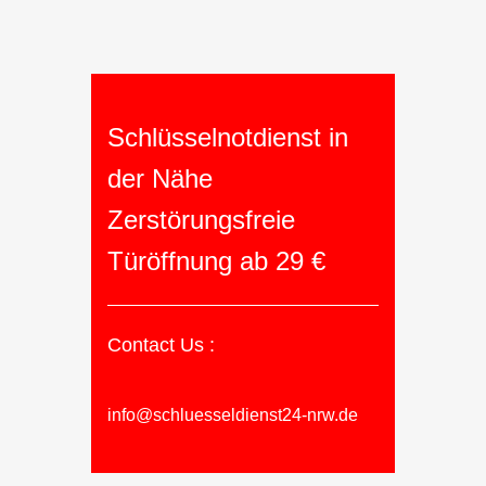
Schlüsselnotdienst in
der Nähe
Zerstörungsfreie
Türöffnung ab 29 €
Contact Us :
info@schluesseldienst24-nrw.de