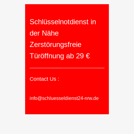
Schlüsselnotdienst in
der Nähe
Zerstörungsfreie
Türöffnung ab 29 €
Contact Us :
info@schluesseldienst24-nrw.de