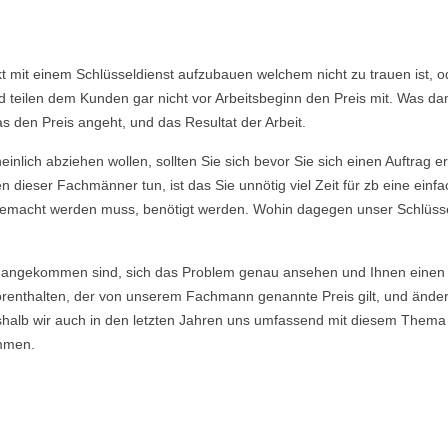
akt mit einem Schlüsseldienst aufzubauen welchem nicht zu trauen ist,
eilen dem Kunden gar nicht vor Arbeitsbeginn den Preis mit. Was dami
s den Preis angeht, und das Resultat der Arbeit.
nlich abziehen wollen, sollten Sie sich bevor Sie sich einen Auftrag e
 dieser Fachmänner tun, ist das Sie unnötig viel Zeit für zb eine ein
ie gemacht werden muss, benötigt werden. Wohin dagegen unser Schlüsse
angekommen sind, sich das Problem genau ansehen und Ihnen einen E
enthalten, der von unserem Fachmann genannte Preis gilt, und ändert si
eshalb wir auch in den letzten Jahren uns umfassend mit diesem Thema
mmen.